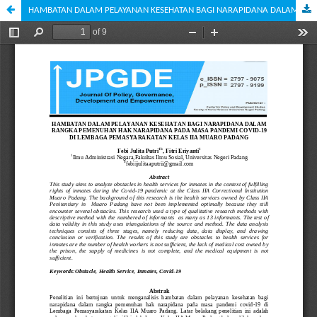
HAMBATAN DALAM PELAYANAN KESEHATAN BAGI NARAPIDANA DALAM RANGKA PEMENUHAN HAK NARAPIDANA PADA MASA PANDEMI COVID-19 DI LEMBAGA PEMASYARAKATAN KELAS IIA MUARO PADANG